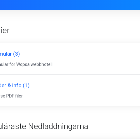
ier
mulär (3)
ulär för Wopsa webbhotell
er & info (1)
rse PDF filer
läraste Nedladdningarna