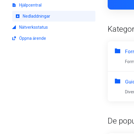
Hjälpcentral
Nedladdningar
Kategor
Nätverksstatus
Öppna ärende
For
Form
Guid
Dive
De popu