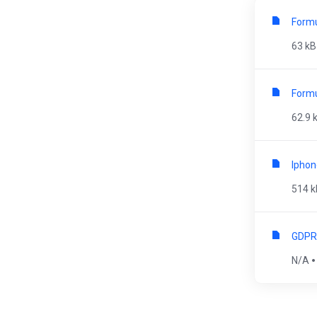
Formu
63 kB
Formu
62.9 
Iphon
514 k
GDPR 
N/A