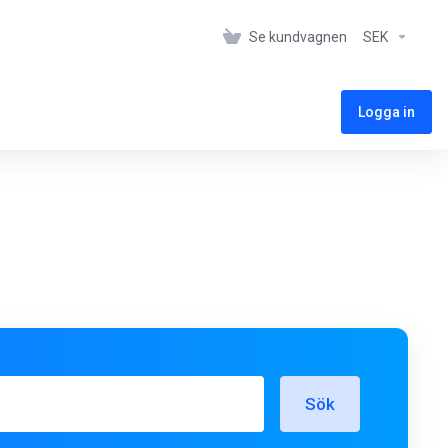
Se kundvagnen
SEK
Logga in
Sök