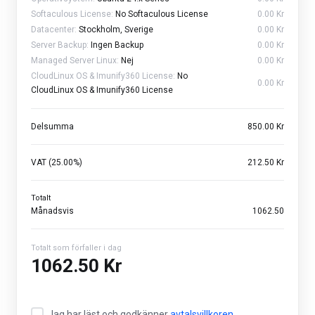
Softaculous License:
No Softaculous License
0.00 Kr
Datacenter:
Stockholm, Sverige
0.00 Kr
Server Backup:
Ingen Backup
0.00 Kr
Managed Server Linux:
Nej
0.00 Kr
CloudLinux OS & Imunify360 License:
No
0.00 Kr
CloudLinux OS & Imunify360 License
Delsumma
850.00 Kr
VAT (25.00%)
212.50 Kr
Totalt
Månadsvis
1062.50
Totalt som förfaller i dag
1062.50 Kr
Jag har läst och godkänner
avtalsvillkoren