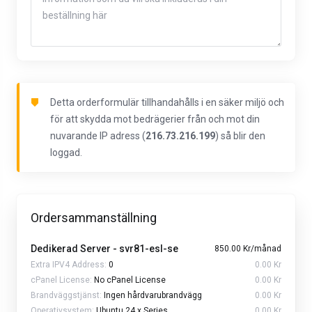
Detta orderformulär tillhandahålls i en säker miljö och
för att skydda mot bedrägerier från och mot din
nuvarande IP adress (
216.73.216.199
) så blir den
loggad.
Ordersammanställning
Dedikerad Server - svr81-esl-se
850.00 Kr/månad
Extra IPV4 Address:
0
0.00 Kr
cPanel License:
No cPanel License
0.00 Kr
Brandväggstjänst:
Ingen hårdvarubrandvägg
0.00 Kr
Operativsystem:
Ubuntu 24.x Series
0.00 Kr