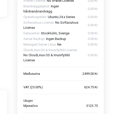
cPanel License:
No cPanel License
0.00 Kr
Brandväggstjänst:
Ingen
0.00 Kr
hårdvarubrandvägg
Operativsystem:
Ubuntu 24.x Series
0.00 Kr
Softaculous License:
No Softaculous
0.00 Kr
License
Datacenter:
Stockholm, Sverige
0.00 Kr
Server Backup:
Ingen Backup
0.00 Kr
Managed Server Linux:
Ne
0.00 Kr
CloudLinux OS & Imunify360 License:
No CloudLinux OS & Imunify360
0.00 Kr
License
Međusuma
2499.00 Kr
VAT (25.00%)
624.75 Kr
Ukupni
Mjesečno
3123.75