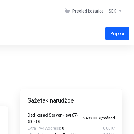
Pregled košarice
SEK
Prijava
Sažetak narudžbe
Dedikerad Server - svr67-
2499.00 Kr/månad
esl-se
Extra IPV4 Address:
0
0.00 Kr