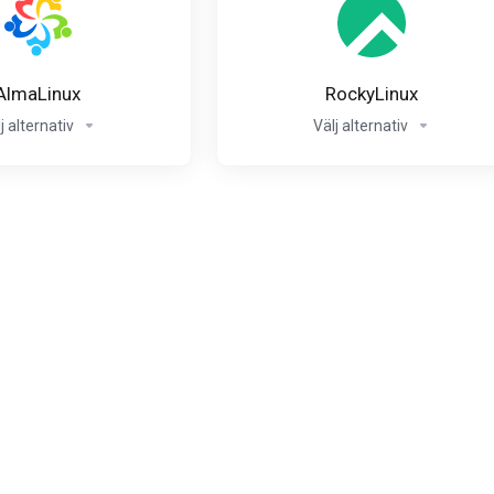
AlmaLinux
RockyLinux
j alternativ
Välj alternativ