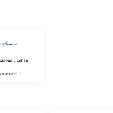
culous License
j alternativ