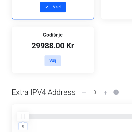
Vald
Godišnje
29988.00 Kr
Välj
Extra IPV4 Address
0
0