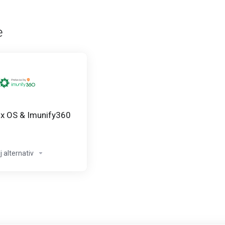
e
ux OS & Imunify360
j alternativ