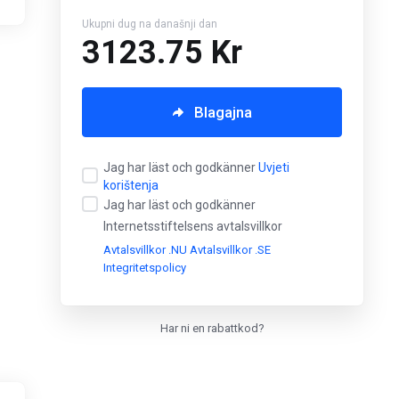
Ukupni dug na današnji dan
3123.75 Kr
Blagajna
Jag har läst och godkänner
Uvjeti
korištenja
Jag har läst och godkänner
Internetsstiftelsens avtalsvillkor
Avtalsvillkor .NU
Avtalsvillkor .SE
Integritetspolicy
Har ni en rabattkod?