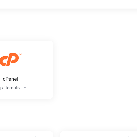
cPanel
j alternativ